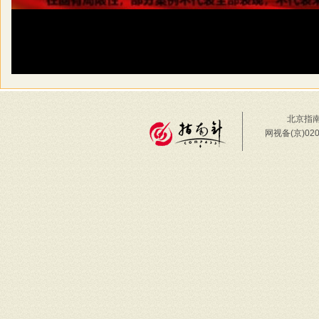
北京指南
网视备(京)02