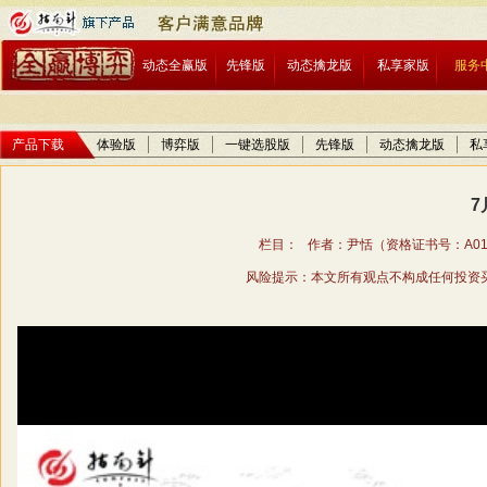
动态全赢版
先锋版
动态擒龙版
私享家版
服务
产品下载
体验版
博弈版
一键选股版
先锋版
动态擒龙版
私
7
栏目： 作者：尹恬（资格证书号：A01706
风险提示：本文所有观点不构成任何投资