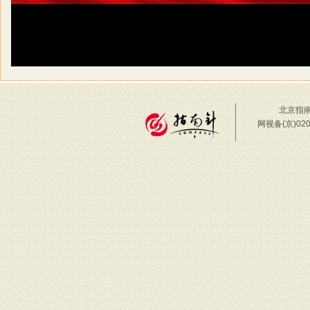
北京指南
网视备(京)02