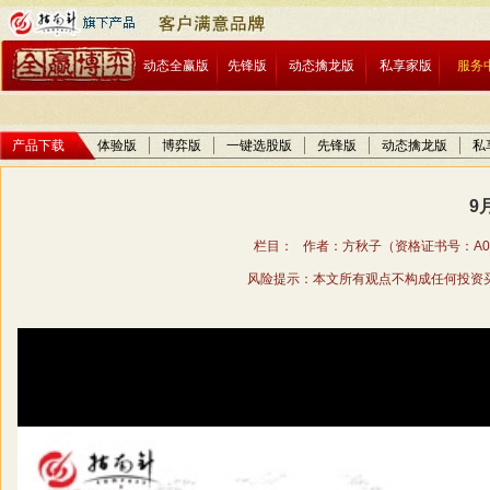
动态全赢版
先锋版
动态擒龙版
私享家版
服务
产品下载
体验版
博弈版
一键选股版
先锋版
动态擒龙版
私
9
栏目： 作者：方秋子（资格证书号：A01706
风险提示：本文所有观点不构成任何投资