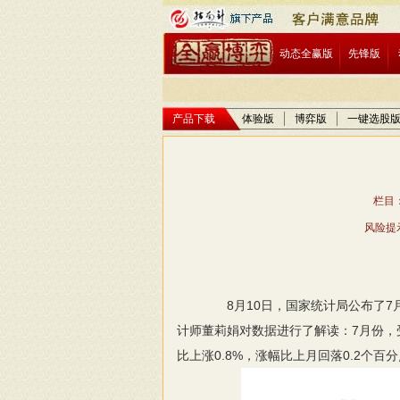
动态全赢版
先锋版
产品下载
体验版
博弈版
一键选股
栏目：
风险提
8月10日，国家统计局公布了7月份
计师董莉娟对数据进行了解读：7月份，
比上涨0.8%，涨幅比上月回落0.2个百