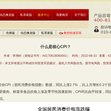
动态擒龙版
私享家版
服务中心
我要购买
关于我们
版
先锋版
动态擒龙版
私享家版
教您快速安装
什么是核心CPI？
 作者：李增科（资格证书号：A0170618060001） 时间：2022-08-10 查看：
6
示：本文所有观点不构成任何投资买卖建议，据此入市风险自负。股市有风险，投资
CPI（居民消费价格指数）数据，同比上涨2.7% ，比上月增长0.2
受猪肉、鲜菜等食品价格上涨及季节性因素影响，CPI环比由平转涨，同比
分点。