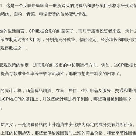
I，这是一个反映居民家庭一般所购买的消费品和服务项目价格水平变动
比如猪肉、面粉、青菜、电话费等的价格变动情况。
的生活而言，CPI数据会影响到菜篮子，而对于股市投资者来说，为什
策在制定时有4大目标，分别是充分就业、物价稳定、经济增长和国际收
的观察数据之一。
观政策的制定，进而影响到股市的中长期运行方向。例如，当CPI数据
、提高存款准备金率等来收缩流动性，那股市想走牛就变的困难了。
PI的统计计算，涵盖食品烟酒、衣着、居住、生活用品及服务、交通和通
心CPI在CPI的基础上，对这些统计项进行了剔除，哪些项目被剔除呢？
品。
含义，一是消费价格的上升趋势中变化较为稳定的成分更有判断价值。
格上涨的长期趋势，那些受供给原因暂时上涨的商品价格，和受季节性因