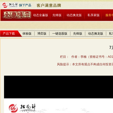
动态全赢版
先锋版
动态擒龙版
私享家版
服务
产品下载
体验版
博弈版
一键选股版
先锋版
动态擒龙版
私
7
栏目： 作者：李楠（资格证书号：A01706
风险提示：本文所有观点不构成任何投资