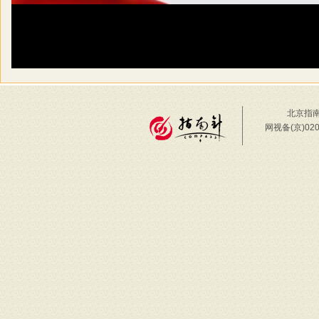
北京指南
网视备(京)02