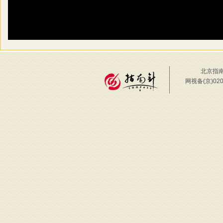
北京指南
网视备(京)02