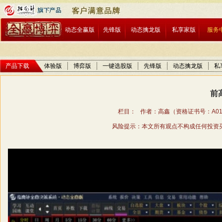
动态全赢版
先锋版
动态擒龙版
私享家版
服务
产品下载
体验版
博弈版
一键选股版
先锋版
动态擒龙版
私
前
栏目： 作者：高鑫（资格证书号：A01706
风险提示：本文所有观点不构成任何投资